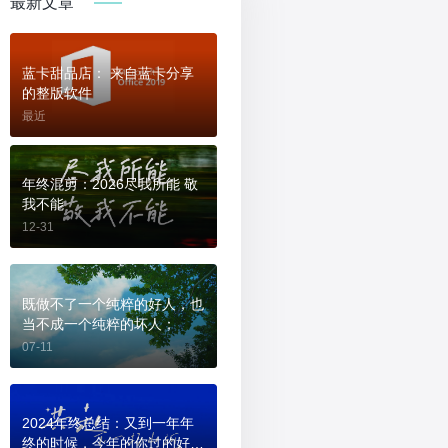
最新文章
蓝卡甜品店： 来自蓝卡分享
的整版软件
最近
年终混剪：2026尽我所能 敬
我不能
12-31
既做不了一个纯粹的好人，也
当不成一个纯粹的坏人；
07-11
2024年终总结：又到一年年
终的时候，今年的你过的好