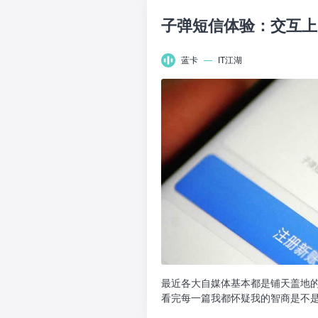
子弹短信体验：交互上
蓝卡
—
IT江湖
最近各大自媒体基本都是铺天盖地的
看完每一篇我都怀疑我的智商是不
吗?子弹短信爆火，留...