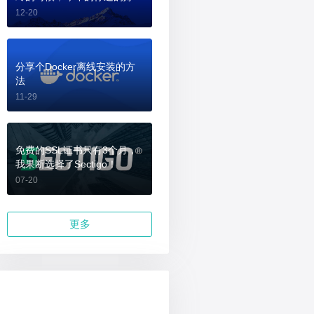
吗？
12-20
分享个Docker离线安装的方
法
11-29
免费的SSL证书只有3个月，
我果断选择了Sectigo！
07-20
更多