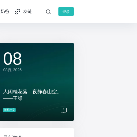
奶爸
友链
登录
08
08月, 2026
人闲桂花落，夜静春山空。
——王维
随机一文