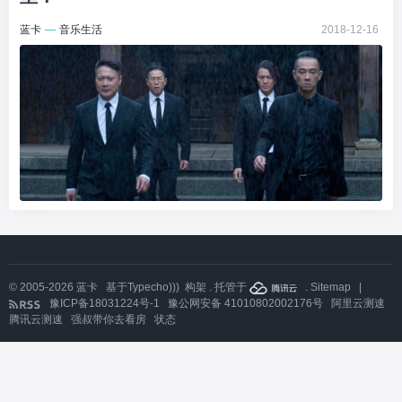
蓝卡
—
音乐生活
2018-12-16
© 2005-2026
蓝卡
基于
Typecho)))
构架 . 托管于
.
Sitemap
|
豫ICP备18031224号-1
豫公网安备 41010802002176号
阿里云测速
腾讯云测速
强叔带你去看房
状态