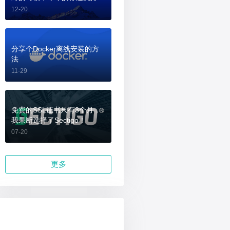
吗？
12-20
分享个Docker离线安装的方
法
11-29
免费的SSL证书只有3个月，
我果断选择了Sectigo！
07-20
更多