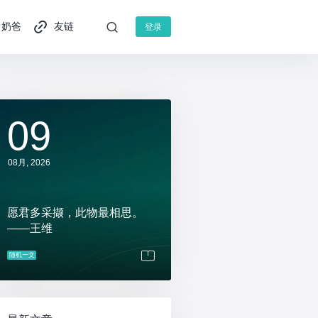
奶爸
友链
登录
09
08月, 2026
愿君多采撷，此物最相思。
——王维
随机一文