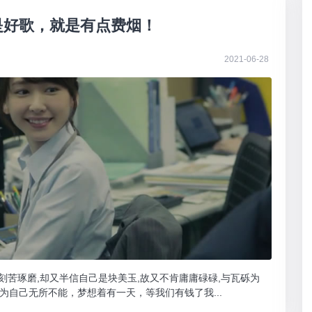
是好歌，就是有点费烟！
2021-06-28
刻苦琢磨,却又半信自己是块美玉,故又不肯庸庸碌碌,与瓦砾为
以为自己无所不能，梦想着有一天，等我们有钱了我...