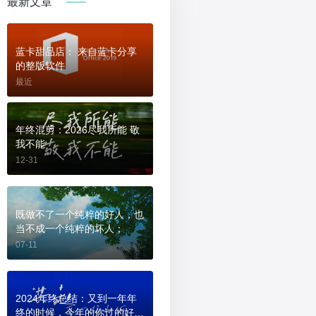
最新文章
蓝卡甜品店： 来自蓝卡分享
的整版软件
最近
年终混剪：2026尽我所能 敬
我不能
12-31
既做不了一个纯粹的好人，也
当不成一个纯粹的坏人；
07-11
2024年终总结：又到一年年
终的时候，今年的你过的好