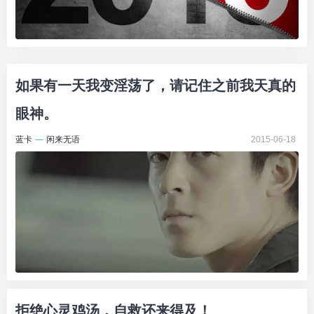
如果有一天我变淫荡了，请记住之前我天真的
眼神。
蓝卡
—
闲来无语
2015-06-18
拒绝心灵鸡汤，自救还来得及！