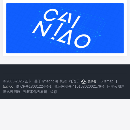
© 2005-2026
蓝卡
基于
Typecho)))
构架 . 托管于
.
Sitemap
|
豫ICP备18031224号-1
豫公网安备 41010802002176号
阿里云测速
腾讯云测速
强叔带你去看房
状态